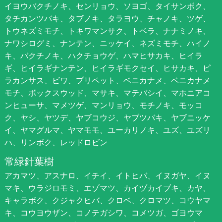
イヨウバクチノキ、センリョウ、ソヨゴ、タイサンボク、
タチカンツバキ、タブノキ、タラヨウ、チャノキ、ツゲ、
トウネズミモチ、トキワマンサク、トベラ、ナナミノキ、
ナワシログミ、ナンテン、ニッケイ、ネズミモチ、ハイノ
キ、バクチノキ、ハクチョウゲ、ハマヒサカキ、ヒイラ
ギ、ヒイラギナンテン、ヒイラギモクセイ、ヒサカキ、ピ
ラカンサス、ビワ、プリペット、ベニカナメ、ベニカナメ
モチ、ボックスウッド、マサキ、マテバシイ、マホニアコ
ンヒューサ、マメツゲ、マンリョウ、モチノキ、モッコ
ク、ヤシ、ヤツデ、ヤブコウジ、ヤブツバキ、ヤブニッケ
イ、ヤマグルマ、ヤマモモ、ユーカリノキ、ユズ、ユズリ
ハ、リンボク、レッドロビン
常緑針葉樹
アカマツ、アスナロ、イチイ、イトヒバ、イヌガヤ、イヌ
マキ、ウラジロモミ、エゾマツ、カイヅカイブキ、カヤ、
キャラボク、クジャクヒバ、クロベ、クロマツ、コウヤマ
キ、コウヨウザン、コノテガシワ、コメツガ、ゴヨウマ