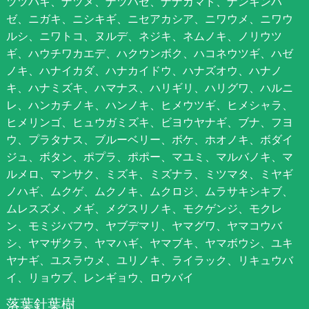
ツツバキ、ナツメ、ナツハゼ、ナナカマド、ナンキンハ
ゼ、ニガキ、ニシキギ、ニセアカシア、ニワウメ、ニワウ
ルシ、ニワトコ、ヌルデ、ネジキ、ネムノキ、ノリウツ
ギ、ハウチワカエデ、ハクウンボク、ハコネウツギ、ハゼ
ノキ、ハナイカダ、ハナカイドウ、ハナズオウ、ハナノ
キ、ハナミズキ、ハマナス、ハリギリ、ハリグワ、ハルニ
レ、ハンカチノキ、ハンノキ、ヒメウツギ、ヒメシャラ、
ヒメリンゴ、ヒュウガミズキ、ビヨウヤナギ、ブナ、フヨ
ウ、プラタナス、ブルーベリー、ボケ、ホオノキ、ボダイ
ジュ、ボタン、ポプラ、ポポー、マユミ、マルバノキ、マ
ルメロ、マンサク、ミズキ、ミズナラ、ミツマタ、ミヤギ
ノハギ、ムクゲ、ムクノキ、ムクロジ、ムラサキシキブ、
ムレスズメ、メギ、メグスリノキ、モクゲンジ、モクレ
ン、モミジバフウ、ヤブデマリ、ヤマグワ、ヤマコウバ
シ、ヤマザクラ、ヤマハギ、ヤマブキ、ヤマボウシ、ユキ
ヤナギ、ユスラウメ、ユリノキ、ライラック、リキュウバ
イ、リョウブ、レンギョウ、ロウバイ
落葉針葉樹