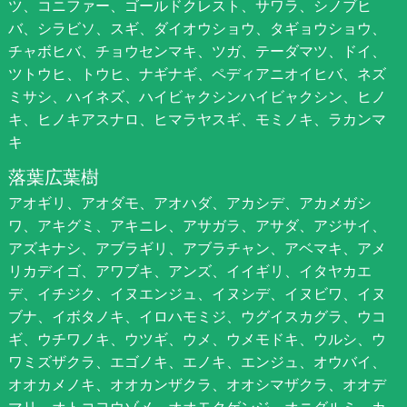
ツ、コニファー、ゴールドクレスト、サワラ、シノブヒ
バ、シラビソ、スギ、ダイオウショウ、タギョウショウ、
チャボヒバ、チョウセンマキ、ツガ、テーダマツ、ドイ、
ツトウヒ、トウヒ、ナギナギ、ペディアニオイヒバ、ネズ
ミサシ、ハイネズ、ハイビャクシンハイビャクシン、ヒノ
キ、ヒノキアスナロ、ヒマラヤスギ、モミノキ、ラカンマ
キ
落葉広葉樹
アオギリ、アオダモ、アオハダ、アカシデ、アカメガシ
ワ、アキグミ、アキニレ、アサガラ、アサダ、アジサイ、
アズキナシ、アブラギリ、アブラチャン、アベマキ、アメ
リカデイゴ、アワブキ、アンズ、イイギリ、イタヤカエ
デ、イチジク、イヌエンジュ、イヌシデ、イヌビワ、イヌ
ブナ、イボタノキ、イロハモミジ、ウグイスカグラ、ウコ
ギ、ウチワノキ、ウツギ、ウメ、ウメモドキ、ウルシ、ウ
ワミズザクラ、エゴノキ、エノキ、エンジュ、オウバイ、
オオカメノキ、オオカンザクラ、オオシマザクラ、オオデ
マリ、オトコヨウゾメ、オオモクゲンジ、オニグルミ、カ