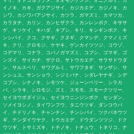
イノキ、カキ、ガクアジサイ、カジカエデ、カジノキ、カ
シワ、カシワバアジサイ、カツラ、ガマズミ、カマツカ、
カラタチ、カリン、カンヒザクラ、カンレンボク、キササ
ゲ、キソケイ、キハダ、キブシ、キリ、キンギンボク、キ
ンシバイ、クコ、クサギ、クヌギ、クマシデ、クマノミズ
キ、クリ、クロモジ、ケヤキ、ゲンカイツツジ、コウゾ、
コデマリ、コナラ、コバノガマズミ、コブシ、ゴマギ、ゴ
ンズイ、サイカチ、ザクロ、サトウカエデ、サラサドウダ
ン、サルスベリ、サワグルミ、サワフタギ、サンザシ、サ
ンシュユ、サンショウ、シジミバナ、シダレヤナギ、シデ
コブシ、シナノキ、シモツケ、ジューンベリー、シラカ
バ、シラキ、シロモジ、ズミ、スモモ、スモークツリー、
セイヨウボダイジュ、セイヨウニンジンボク、センダン、
ソメイヨシノ、タイワンフウ、タニウツギ、ダンコウバ
イ、チドリノキ、チャンチン、チンシバイ、ツクバネウツ
ギ、テンダイウヤク、トウカエデ、ドウダンツツジ、ドク
ウツギ、トサミズキ、トチノキ、トチュウ、トネリコ、ナ