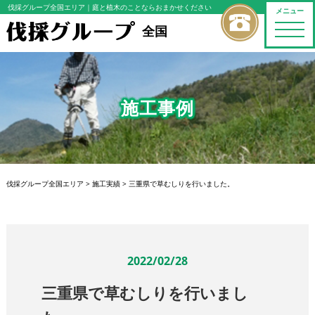
伐採グループ全国エリア
｜庭と植木のことならおまかせください
メニュー
toggle
全国
naviga
施工事例
伐採グループ全国エリア
>
施工実績
>
三重県で草むしりを行いました。
2022/02/28
三重県で草むしりを行いまし