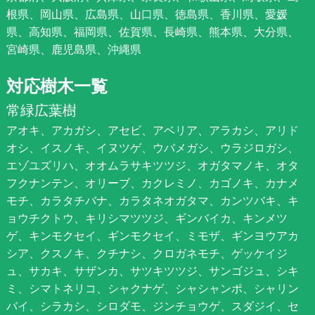
根県、岡山県、広島県、山口県、徳島県、香川県、愛媛
県、高知県、福岡県、佐賀県、長崎県、熊本県、大分県、
宮崎県、鹿児島県、沖縄県
対応樹木一覧
常緑広葉樹
アオキ、アカガシ、アセビ、アベリア、アラカシ、アリド
オシ、イスノキ、イヌツゲ、ウバメガシ、ウラジロガシ、
エゾユズリハ、オオムラサキツツジ、オガタマノキ、オタ
フクナンテン、オリーブ、カクレミノ、カゴノキ、カナメ
モチ、カラタチバナ、カラタネオガタマ、カンツバキ、キ
ョウチクトウ、キリシマツツジ、ギンバイカ、キンメツ
ゲ、キンモクセイ、ギンモクセイ、ミモザ、ギンヨウアカ
シア、クスノキ、クチナシ、クロガネモチ、ゲッケイジ
ュ、サカキ、サザンカ、サツキツツジ、サンゴジュ、シキ
ミ、シマトネリコ、シャクナゲ、シャシャンポ、シャリン
バイ、シラカシ、シロダモ、ジンチョウゲ、スダジイ、セ