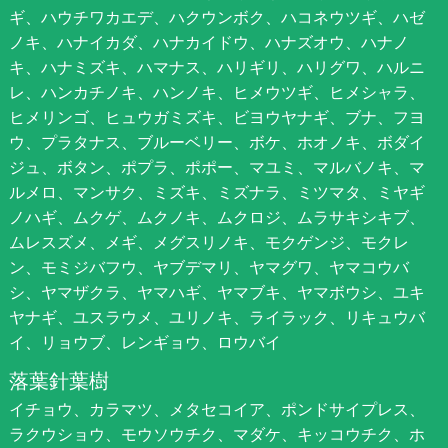
ギ、ハウチワカエデ、ハクウンボク、ハコネウツギ、ハゼ
ノキ、ハナイカダ、ハナカイドウ、ハナズオウ、ハナノ
キ、ハナミズキ、ハマナス、ハリギリ、ハリグワ、ハルニ
レ、ハンカチノキ、ハンノキ、ヒメウツギ、ヒメシャラ、
ヒメリンゴ、ヒュウガミズキ、ビヨウヤナギ、ブナ、フヨ
ウ、プラタナス、ブルーベリー、ボケ、ホオノキ、ボダイ
ジュ、ボタン、ポプラ、ポポー、マユミ、マルバノキ、マ
ルメロ、マンサク、ミズキ、ミズナラ、ミツマタ、ミヤギ
ノハギ、ムクゲ、ムクノキ、ムクロジ、ムラサキシキブ、
ムレスズメ、メギ、メグスリノキ、モクゲンジ、モクレ
ン、モミジバフウ、ヤブデマリ、ヤマグワ、ヤマコウバ
シ、ヤマザクラ、ヤマハギ、ヤマブキ、ヤマボウシ、ユキ
ヤナギ、ユスラウメ、ユリノキ、ライラック、リキュウバ
イ、リョウブ、レンギョウ、ロウバイ
落葉針葉樹
イチョウ、カラマツ、メタセコイア、ポンドサイプレス、
ラクウショウ、モウソウチク、マダケ、キッコウチク、ホ