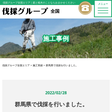
伐採グループ全国エリア
｜庭と植木のことならおまかせください
メニュー
toggle
全国
naviga
施工事例
伐採グループ全国エリア
>
施工実績
>
群馬県で伐採を行いました。
2022/02/28
群馬県で伐採を行いました。