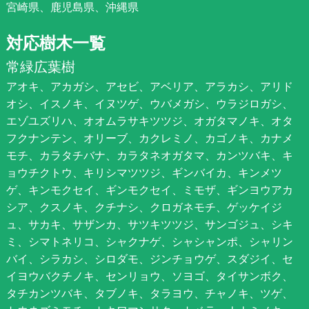
宮崎県、鹿児島県、沖縄県
対応樹木一覧
常緑広葉樹
アオキ、アカガシ、アセビ、アベリア、アラカシ、アリド
オシ、イスノキ、イヌツゲ、ウバメガシ、ウラジロガシ、
エゾユズリハ、オオムラサキツツジ、オガタマノキ、オタ
フクナンテン、オリーブ、カクレミノ、カゴノキ、カナメ
モチ、カラタチバナ、カラタネオガタマ、カンツバキ、キ
ョウチクトウ、キリシマツツジ、ギンバイカ、キンメツ
ゲ、キンモクセイ、ギンモクセイ、ミモザ、ギンヨウアカ
シア、クスノキ、クチナシ、クロガネモチ、ゲッケイジ
ュ、サカキ、サザンカ、サツキツツジ、サンゴジュ、シキ
ミ、シマトネリコ、シャクナゲ、シャシャンポ、シャリン
バイ、シラカシ、シロダモ、ジンチョウゲ、スダジイ、セ
イヨウバクチノキ、センリョウ、ソヨゴ、タイサンボク、
タチカンツバキ、タブノキ、タラヨウ、チャノキ、ツゲ、