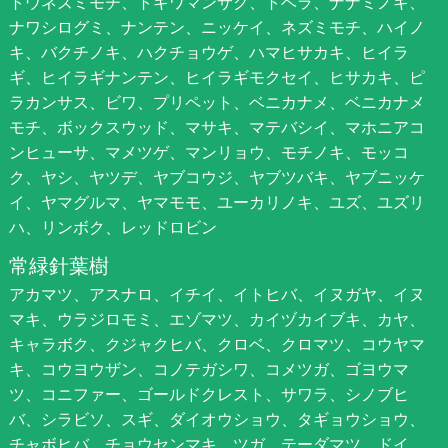
トウネズミモチ、トキワマンサク、トベラ、ナナミノキ、
ナワシログミ、ナンテン、ニッケイ、ネズミモチ、ハイノ
キ、バクチノキ、ハクチョウゲ、ハマヒサカキ、ヒイラ
ギ、ヒイラギナンテン、ヒイラギモクセイ、ヒサカキ、ピ
ラカンサス、ビワ、プリペット、ベニカナメ、ベニカナメ
モチ、ボックスウッド、マサキ、マテバシイ、マホニアコ
ンヒューサ、マメツゲ、マンリョウ、モチノキ、モッコ
ク、ヤシ、ヤツデ、ヤブコウジ、ヤブツバキ、ヤブニッケ
イ、ヤマグルマ、ヤマモモ、ユーカリノキ、ユズ、ユズリ
ハ、リンボク、レッドロビン
常緑針葉樹
アカマツ、アスナロ、イチイ、イトヒバ、イヌガヤ、イヌ
マキ、ウラジロモミ、エゾマツ、カイヅカイブキ、カヤ、
キャラボク、クジャクヒバ、クロベ、クロマツ、コウヤマ
キ、コウヨウザン、コノテガシワ、コメツガ、ゴヨウマ
ツ、コニファー、ゴールドクレスト、サワラ、シノブヒ
バ、シラビソ、スギ、ダイオウショウ、タギョウショウ、
チャボヒバ、チョウセンマキ、ツガ、テーダマツ、ドイ、