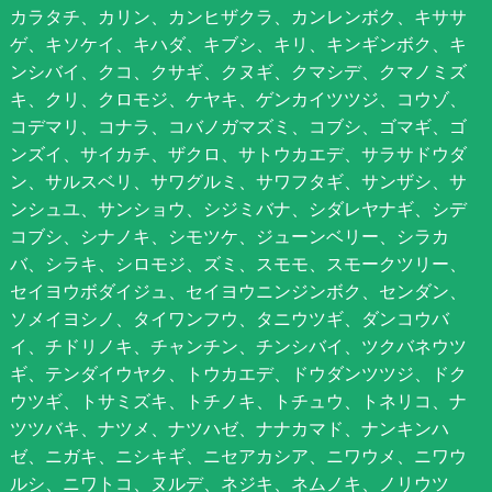
カラタチ、カリン、カンヒザクラ、カンレンボク、キササ
ゲ、キソケイ、キハダ、キブシ、キリ、キンギンボク、キ
ンシバイ、クコ、クサギ、クヌギ、クマシデ、クマノミズ
キ、クリ、クロモジ、ケヤキ、ゲンカイツツジ、コウゾ、
コデマリ、コナラ、コバノガマズミ、コブシ、ゴマギ、ゴ
ンズイ、サイカチ、ザクロ、サトウカエデ、サラサドウダ
ン、サルスベリ、サワグルミ、サワフタギ、サンザシ、サ
ンシュユ、サンショウ、シジミバナ、シダレヤナギ、シデ
コブシ、シナノキ、シモツケ、ジューンベリー、シラカ
バ、シラキ、シロモジ、ズミ、スモモ、スモークツリー、
セイヨウボダイジュ、セイヨウニンジンボク、センダン、
ソメイヨシノ、タイワンフウ、タニウツギ、ダンコウバ
イ、チドリノキ、チャンチン、チンシバイ、ツクバネウツ
ギ、テンダイウヤク、トウカエデ、ドウダンツツジ、ドク
ウツギ、トサミズキ、トチノキ、トチュウ、トネリコ、ナ
ツツバキ、ナツメ、ナツハゼ、ナナカマド、ナンキンハ
ゼ、ニガキ、ニシキギ、ニセアカシア、ニワウメ、ニワウ
ルシ、ニワトコ、ヌルデ、ネジキ、ネムノキ、ノリウツ