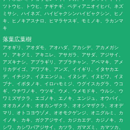
ツトウヒ、トウヒ、ナギナギ、ペディアニオイヒバ、ネズ
ミサシ、ハイネズ、ハイビャクシンハイビャクシン、ヒノ
キ、ヒノキアスナロ、ヒマラヤスギ、モミノキ、ラカンマ
キ
落葉広葉樹
アオギリ、アオダモ、アオハダ、アカシデ、アカメガシ
ワ、アキグミ、アキニレ、アサガラ、アサダ、アジサイ、
アズキナシ、アブラギリ、アブラチャン、アベマキ、アメ
リカデイゴ、アワブキ、アンズ、イイギリ、イタヤカエ
デ、イチジク、イヌエンジュ、イヌシデ、イヌビワ、イヌ
ブナ、イボタノキ、イロハモミジ、ウグイスカグラ、ウコ
ギ、ウチワノキ、ウツギ、ウメ、ウメモドキ、ウルシ、ウ
ワミズザクラ、エゴノキ、エノキ、エンジュ、オウバイ、
オオカメノキ、オオカンザクラ、オオシマザクラ、オオデ
マリ、オトコヨウゾメ、オオモクゲンジ、オニグルミ、カ
イノキ、カキ、ガクアジサイ、カジカエデ、カジノキ、カ
シワ、カシワバアジサイ、カツラ、ガマズミ、カマツカ、