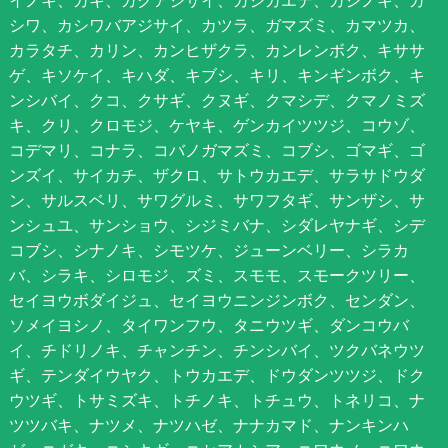
シワ、カシワバアジサイ、カツラ、ガマズミ、カマツカ、
カラタチ、カリン、カンヒザクラ、カンレンボク、キササ
ゲ、キソケイ、キハダ、キブシ、キリ、キンギンボク、キ
ンシバイ、クコ、クサギ、クヌギ、クマシデ、クマノミズ
キ、クリ、クロモジ、ケヤキ、ゲンカイツツジ、コウゾ、
コデマリ、コナラ、コバノガマズミ、コブシ、ゴマギ、ゴ
ンズイ、サイカチ、ザクロ、サトウカエデ、サラサドウダ
ン、サルスベリ、サワグルミ、サワフタギ、サンザシ、サ
ンシュユ、サンショウ、シジミバナ、シダレヤナギ、シデ
コブシ、シナノキ、シモツケ、ジューンベリー、シラカ
バ、シラキ、シロモジ、ズミ、スモモ、スモークツリー、
セイヨウボダイジュ、セイヨウニンジンボク、センダン、
ソメイヨシノ、タイワンフウ、タニウツギ、ダンコウバ
イ、チドリノキ、チャンチン、チンシバイ、ツクバネウツ
ギ、テンダイウヤク、トウカエデ、ドウダンツツジ、ドク
ウツギ、トサミズキ、トチノキ、トチュウ、トネリコ、ナ
ツツバキ、ナツメ、ナツハゼ、ナナカマド、ナンキンハ